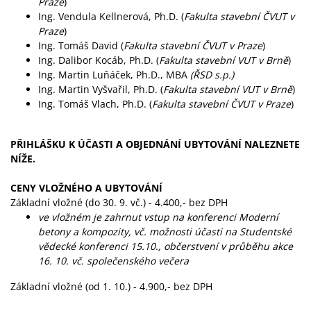
Praze
)
Ing. Vendula Kellnerová, Ph.D. (
Fakulta stavební ČVUT v
Praze
)
Ing. Tomáš David (
Fakulta stavební ČVUT v Praze
)
Ing. Dalibor Kocáb, Ph.D. (
Fakulta stavební VUT v Brně
)
Ing. Martin Luňáček, Ph.D., MBA
(ŘSD s.p.)
Ing. Martin Vyšvařil, Ph.D. (
Fakulta stavební VUT v Brně
)
Ing. Tomáš Vlach, Ph.D. (
Fakulta stavební ČVUT v Praze
)
PŘIHLÁŠKU K ÚČASTI A OBJEDNÁNÍ UBYTOVÁNÍ NALEZNETE
NÍŽE.
CENY VLOŽNÉHO A UBYTOVÁNÍ
Základní vložné (do 30. 9. vč.) - 4.400,- bez DPH
ve vložném je zahrnut vstup na konferenci Moderní
betony a kompozity, vč. možnosti účasti na Studentské
vědecké konferenci 15.10., občerstvení v průběhu akce
16. 10. vč. společenského večera
Základní vložné (od 1. 10.) - 4.900,- bez DPH