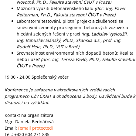
Novotná, Ph.D., Fakulta stavební ČVUT v Praze)
Možnosti využití betonárenského kalu
(doc. Ing. Pavel
Reiterman, Ph.D., Fakulta stavební ČVUT v Praze)
Laboratorní testování, pilotní projekt a zkušenosti se
směsnými cementy pro segment betonových vozovek a
hledání zelených řešení v praxi
(Ing. Ladislav Vysloužil,
Ing. Bohuslav Slánský, Ph.D., Skanska a.s., prof. Ing.
Rudolf Hela, Ph.D., VUT v Brně)
Srovnatelnost environmentálních dopadů betonů: Realita
nebo iluze?
(doc. Ing. Tereza Pavlů, Ph.D., Fakulta stavební
ČVUT v Praze)
19.00 - 24.00 Společenský večer
Konference je zařazena v akreditovaných vzdělávacích
programech CŽV ČKAIT a ohodnocena 2 body. Osvědčení bude k
dispozici na vyžádání.
Kontakt na organizátora:
Mgr. Daniela Bednářová
Email:
[email protected]
Tel.: +420 604 271 835