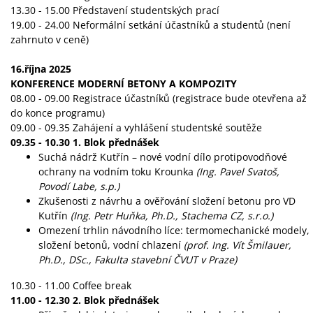
13.30 - 15.00 Představení studentských prací
19.00 - 24.00 Neformální setkání účastníků a studentů (není
zahrnuto v ceně)
16.října 2025
KONFERENCE MODERNÍ BETONY A KOMPOZITY
08.00 - 09.00 Registrace účastníků (registrace bude otevřena až
do konce programu)
09.00 - 09.35 Zahájení a vyhlášení studentské soutěže
09.35 - 10.30 1. Blok přednášek
Suchá nádrž Kutřín – nové vodní dílo protipovodňové
ochrany na vodním toku Krounka
(Ing. Pavel Svatoš,
Povodí Labe, s.p.)
Zkušenosti z návrhu a ověřování složení betonu pro VD
Kutřín
(Ing. Petr Huňka, Ph.D., Stachema CZ, s.r.o.)
Omezení trhlin návodního líce: termomechanické modely,
složení betonů, vodní chlazení
(prof. Ing. Vít Šmilauer,
Ph.D., DSc., Fakulta stavební ČVUT v Praze)
10.30 - 11.00 Coffee break
11.00 - 12.30 2. Blok přednášek