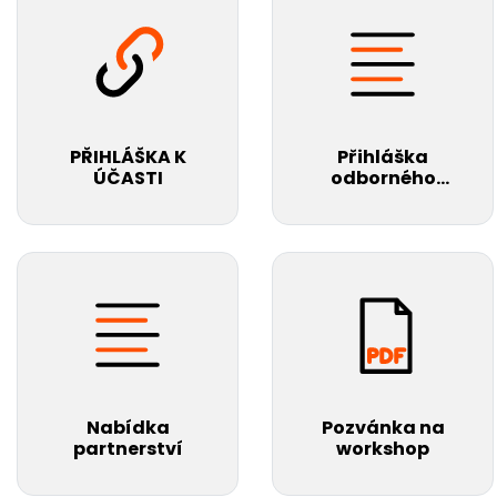
PŘIHLÁŠKA K
Přihláška
ÚČASTI
odborného
příspěvku a
instrukce k
vypracování
Nabídka
Pozvánka na
partnerství
workshop