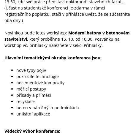
13.30, kde své práce představí doktorandi stavebních fakult.
(Účast na studentské konferenci je zdarma v rámci
registračního poplatku, stačí v přihlášce uvést, že se zúčastníte
oba dny.)
Novinkou bude letos workshop:
Moderní betony v betonovém
stavitelství
, který proběhne 15. 10. od 10.30. Pozvánku na
workhop vč. přihlášky naleznete v sekci Přihlášky.
Hlavními tematickými okruhy konference jsou:
nové typy pojiv
pokročilé technologie
necementové kompozity
měřIcí postupy
přísady a příměsi
recyklace
beton v náročných podmínkách
unikátní aplikace
Vědecký výbor konference: