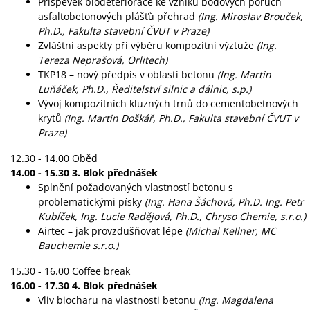
Příspěvek biodeteriorace ke vzniku bodových poruch
asfaltobetonových plášťů přehrad
(Ing. Miroslav Brouček,
Ph.D., Fakulta stavební ČVUT v Praze)
Zvláštní aspekty při výběru kompozitní výztuže
(Ing.
Tereza Neprašová, Orlitech)
TKP18 – nový předpis v oblasti betonu
(Ing. Martin
Luňáček, Ph.D., Ředitelství silnic a dálnic, s.p.)
Vývoj kompozitních kluzných trnů do cementobetnových
krytů
(Ing. Martin Doškář, Ph.D., Fakulta stavební ČVUT v
Praze)
12.30 - 14.00 Oběd
14.00 - 15.30 3. Blok přednášek
Splnění požadovaných vlastností betonu s
problematickými písky
(Ing. Hana Šáchová, Ph.D. Ing. Petr
Kubíček, Ing. Lucie Radějová, Ph.D., Chryso Chemie, s.r.o.)
Airtec – jak provzdušňovat lépe
(Michal Kellner, MC
Bauchemie s.r.o.)
15.30 - 16.00 Coffee break
16.00 - 17.30 4. Blok přednášek
Vliv biocharu na vlastnosti betonu
(Ing. Magdalena